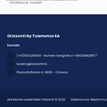
ZIELE
Muscat · Salalah
Sehen
Orizzonti by Tuamotus SA
Kontakt
(+41)0912280154 - Numero Geografico +390289828577
booking@orizzonti.to
Piazza Boffalora 4
, 6830 - Chiasso
Alle Rechte vorbehalten Orizzonti © 2026
Datenschutz-Bestimmu