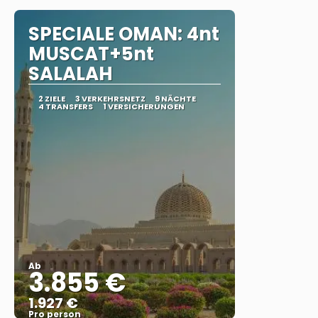
SPECIALE OMAN: 4nt
MUSCAT+5nt
SALALAH
2 ZIELE
3 VERKEHRSNETZ
9 NÄCHTE
4 TRANSFERS
1 VERSICHERUNGEN
Ab
3.855 €
1.927 €
Pro person