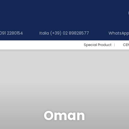
 091 2280154
Italia (+39) 02 89828577
WhatsApp 
Special Product
CE
Oman