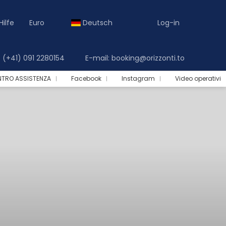
Hilfe
Euro
Deutsch
Log-in
(+41) 091 2280154
E-mail: booking@orizzonti.to
NTRO ASSISTENZA
Facebook
Instagram
Video operativi