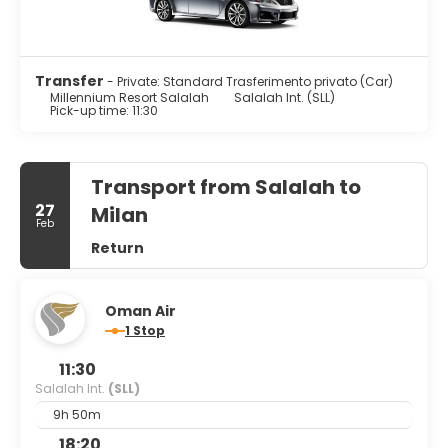
Transfer
- Private: Standard Trasferimento privato (Car)
Millennium Resort Salalah
Salalah Int. (SLL)
Pick-up time: 11:30
Transport from Salalah to
27
Milan
Feb
Return
Oman Air
1 Stop
11:30
Salalah Int.
(SLL)
9h 50m
18:20