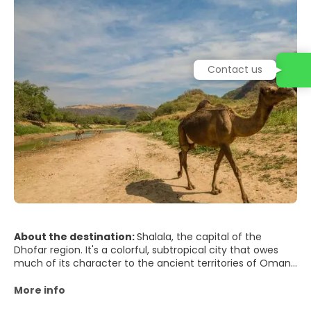
Contact us
About the destination:
Shalala, the capital of the
Dhofar region. It's a colorful, subtropical city that owes
much of its character to the ancient territories of Oman
in the east of Africa. Throughout the year, beaches and
banana plantations, papayas and coconuts of Salalah
More info
offer a taste of Zanzibar in the heart of the Arabian