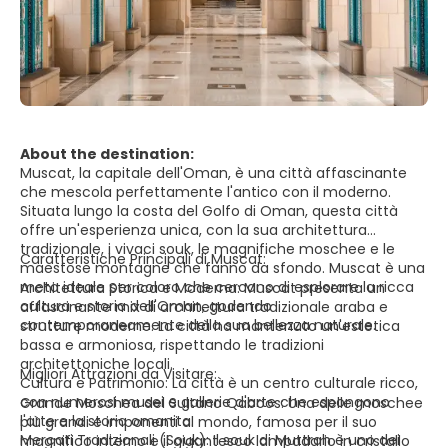
About the destination:
Muscat, la capitale dell'Oman, è una città affascinante
che mescola perfettamente l'antico con il moderno.
Situata lungo la costa del Golfo di Oman, questa città
offre un'esperienza unica, con la sua architettura
tradizionale, i vivaci souk, le magnifiche moschee e le
Caratteristiche Principali di Muscat:
maestose montagne che fanno da sfondo. Muscat è una
meta ideale per coloro che cercano di esplorare la ricca
Architettura Storica e Moderna:
Muscat presenta un
cultura e storia dell'Oman, godendo
affascinante mix di architettura tradizionale araba e
contemporaneamente della sua bellezza naturale.
strutture moderne. La città ha mantenuto un'estetica
bassa e armoniosa, rispettando le tradizioni
architettoniche locali.
Migliori Attrazioni da Visitare:
Cultura e Patrimonio:
La città è un centro culturale ricco,
con numerosi musei e gallerie d'arte che espongono
Grande Moschea del Sultano Qaboos:
Una delle moschee
l'arte e la storia omanita.
più grandi e imponenti al mondo, famosa per il suo
Mercati Tradizionali (Souk):
Il souk di Muttrah è uno dei
magnifico interno e il gigantesco lampadario in cristallo