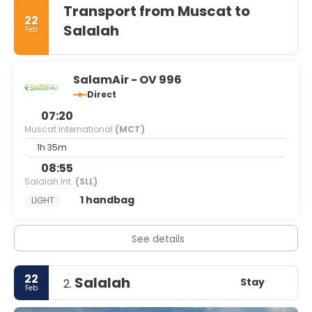
Transport from Muscat to
22
Salalah
Feb
SalamAir - OV 996
Direct
07:20
Muscat International
(MCT)
1h 35m
08:55
Salalah Int.
(SLL)
1 handbag
LIGHT
See details
22
Salalah
Stay
2.
Feb