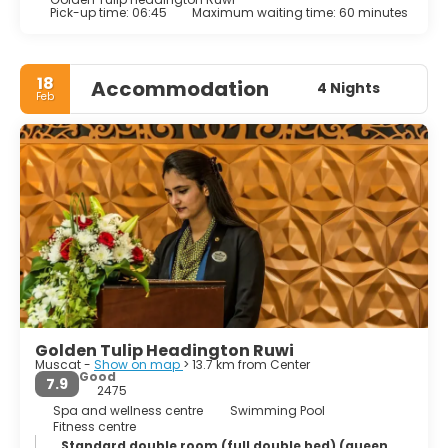
Pick-up time: 06:45
Maximum waiting time: 60 minutes
18
Accommodation
4 Nights
Feb
Golden Tulip Headington Ruwi
Muscat -
Show on map
> 13.7 km from Center
Good
7.9
2475
Spa and wellness centre
Swimming Pool
Fitness centre
Standard double room (full double bed) (queen