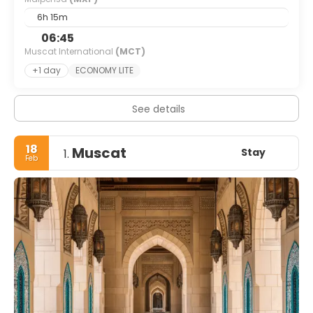
6h 15m
06:45
Muscat International
(MCT)
+1 day
ECONOMY LITE
See details
18
Muscat
Stay
1.
Feb