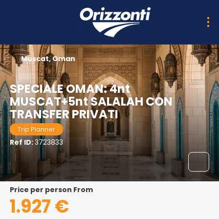
Muscat, Oman
SPECIALE OMAN: 4nt
MUSCAT+5nt SALALAH CON
TRANSFER PRIVATI
Trip Planner
Ref ID:
3723833
price per person From
1.927 €