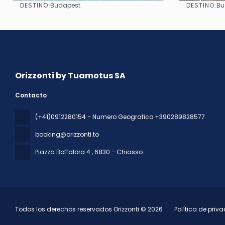
DESTINO:
DESTINO:
Budapest
Bu
Ver
Orizzonti by Tuamotus SA
Contacto
(+41)0912280154 - Numero Geografico +390289828577
booking@orizzonti.to
Piazza Boffalora 4
, 6830 - Chiasso
Todos los derechos reservados Orizzonti © 2026
Política de priv