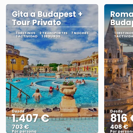
Gita a Budapest +
Roma
Tour Privato
Buda
1 DESTINOS
2 TRANSPORTES
7 NOCHES
1 DESTINO
1 ACTIVIDAD
1 SEGUROS
1 ACTIVID
Desde
Desde
1.407 €
816 
703 €
408 €
Por persona
Por person