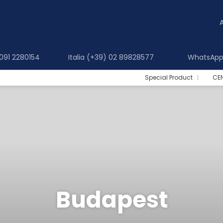
 091 2280154
Italia (+39) 02 89828577
WhatsApp 
Special Product
CE
Budapest