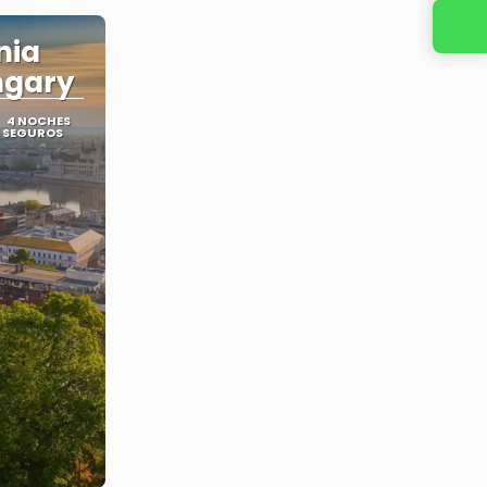
Contacta con nosotros
nia
ngary
4 NOCHES
1 SEGUROS