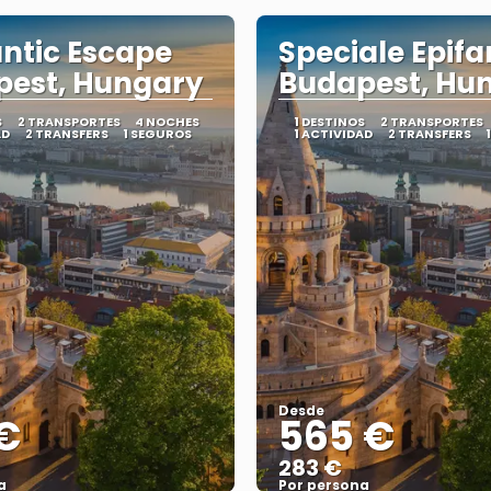
ntic Escape
Speciale Epifa
pest, Hungary
Budapest, Hu
S
2 TRANSPORTES
4 NOCHES
1 DESTINOS
2 TRANSPORTES
AD
2 TRANSFERS
1 SEGUROS
1 ACTIVIDAD
2 TRANSFERS
Desde
€
565 €
283 €
a
Por persona