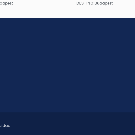
DESTINO:
dapest
Budapest
Ver
Ver
acidad