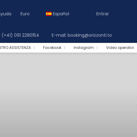
Ayuda
Euro
Español
Entrar
(+41) 091 2280154
E-mail: booking@orizzonti.to
NTRO ASSISTENZA
Facebook
Instagram
Video operativi