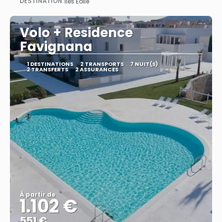
DESTINATION:
Iles Eolie
Afficher
Volo + Residence
Favignana
1 DESTINATIONS
2 TRANSPORTS
7 NUIT(S)
2 TRANSFERTS
2 ASSURANCES
À partir de
1.102 €
551 €