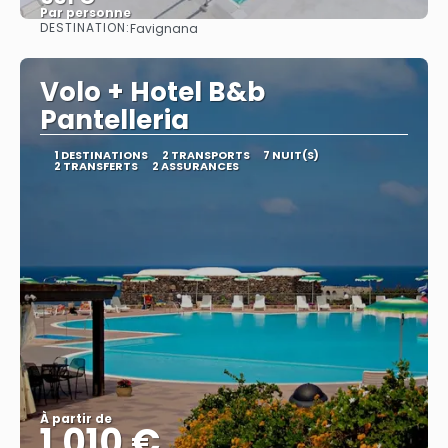
Par personne
DESTINATION:
Favignana
Afficher
Volo + Hotel B&b
Pantelleria
1 DESTINATIONS
2 TRANSPORTS
7 NUIT(S)
2 TRANSFERTS
2 ASSURANCES
À partir de
1.010 €