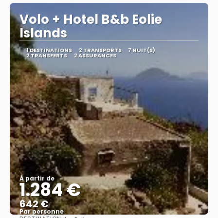
Volo + Hotel B&b Eolie
Islands
1 DESTINATIONS
2 TRANSPORTS
7 NUIT(S)
2 TRANSFERTS
2 ASSURANCES
À partir de
1.284 €
642 €
Par personne