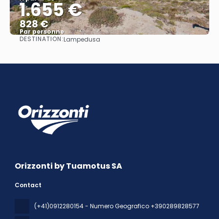
1.655 €
828 €
Par personne
DESTINATION:
Lampedusa
Afficher
Orizzonti by Tuamotus SA
Contact
(+41)0912280154 - Numero Geografico +390289828577