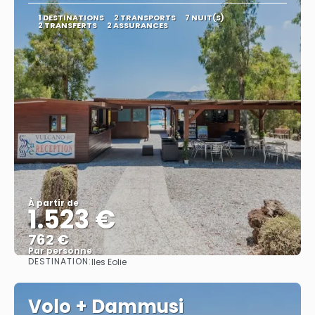
1 DESTINATIONS
2 TRANSPORTS
7 NUIT(S)
2 TRANSFERTS
2 ASSURANCES
À partir de
1.523 €
762 €
Par personne
DESTINATION:
Iles Eolie
Afficher
Volo + Dammusi