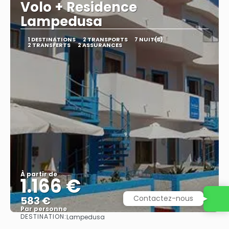
Volo + Residence
Lampedusa
1 DESTINATIONS
2 TRANSPORTS
7 NUIT(S)
2 TRANSFERTS
2 ASSURANCES
À partir de
1.166 €
Contactez-nous
583 €
Par personne
DESTINATION:
Lampedusa
Afficher