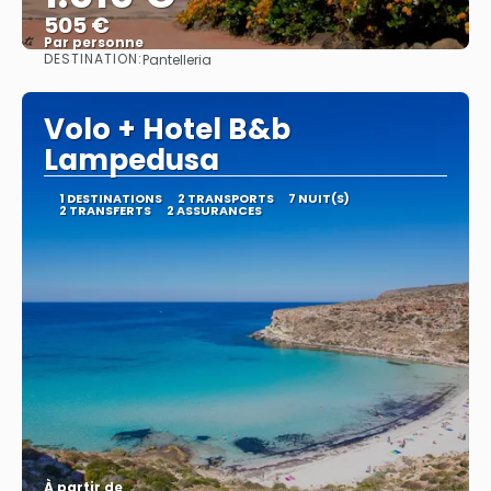
505 €
Par personne
DESTINATION:
Pantelleria
Afficher
Volo + Hotel B&b
Lampedusa
1 DESTINATIONS
2 TRANSPORTS
7 NUIT(S)
2 TRANSFERTS
2 ASSURANCES
À partir de