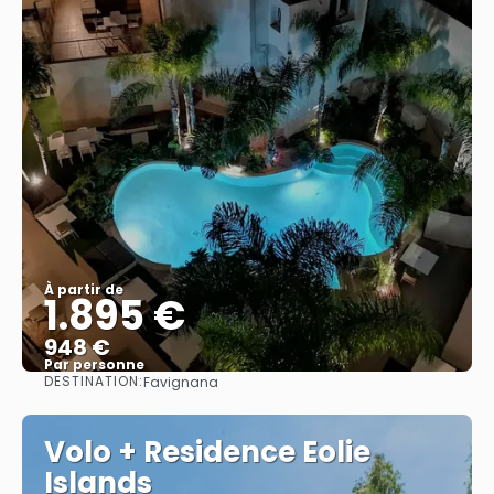
À partir de
1.895 €
948 €
Par personne
DESTINATION:
Favignana
Afficher
Volo + Residence Eolie
Islands