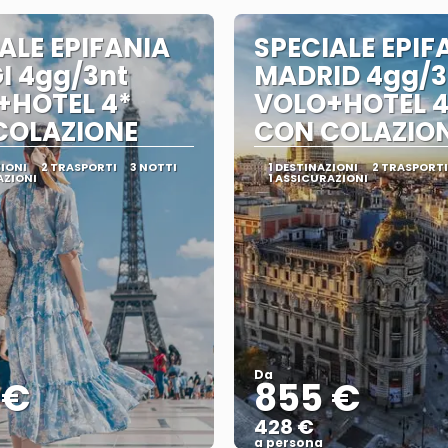
ALE EPIFANIA
SPECIALE EPIF
I 4gg/3nt
MADRID 4gg/3
+HOTEL 4*
VOLO+HOTEL 4
COLAZIONE
CON COLAZIO
ZIONI
2 TRASPORTI
3 NOTTI
1 DESTINAZIONI
2 TRASPORTI
AZIONI
1 ASSICURAZIONI
Da
 €
855 €
428 €
a persona