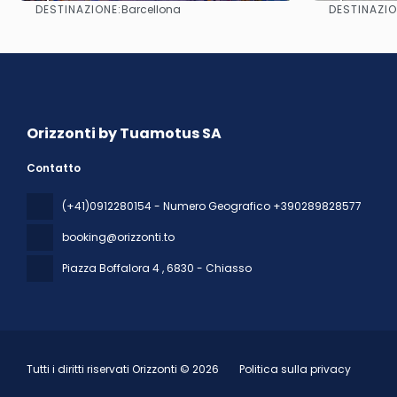
DESTINAZIONE:
DESTINAZIO
Barcellona
Vedere
Orizzonti by Tuamotus SA
Contatto
(+41)0912280154 - Numero Geografico +390289828577
booking@orizzonti.to
Piazza Boffalora 4
, 6830 - Chiasso
Tutti i diritti riservati Orizzonti © 2026
Politica sulla privacy