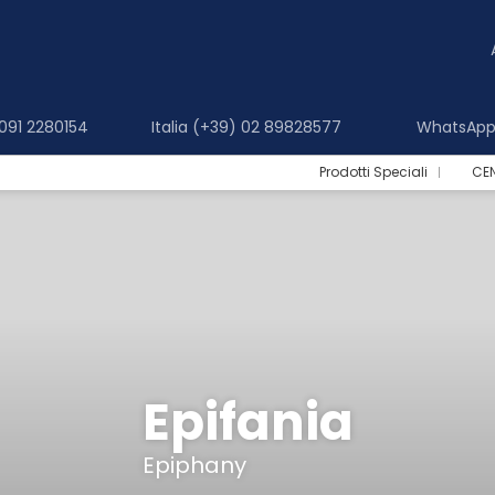
 091 2280154
Italia (+39) 02 89828577
WhatsApp 
Prodotti Speciali
CE
Epifania
Epiphany