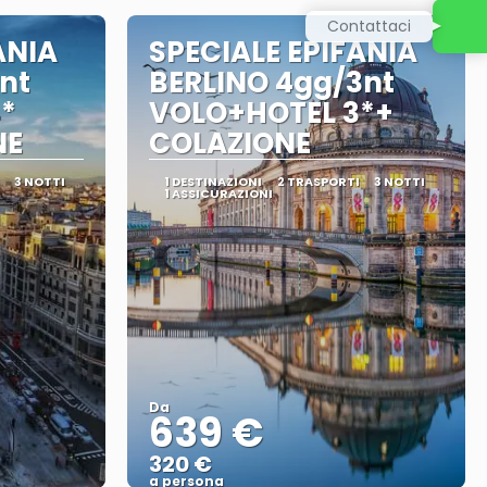
Contattaci
ANIA
SPECIALE EPIFANIA
nt
BERLINO 4gg/3nt
*
VOLO+HOTEL 3*+
NE
COLAZIONE
3 NOTTI
1 DESTINAZIONI
2 TRASPORTI
3 NOTTI
1 ASSICURAZIONI
Da
639 €
320 €
a persona