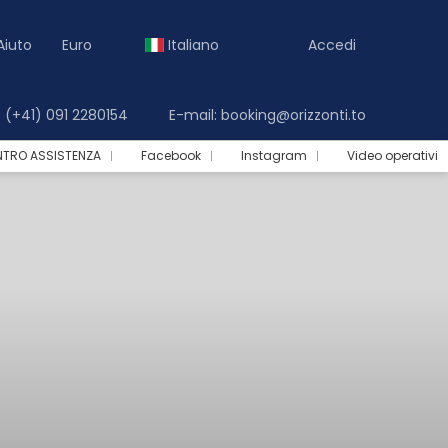
Aiuto
Euro
Italiano
Accedi
(+41) 091 2280154
E-mail: booking@orizzonti.to
NTRO ASSISTENZA
Facebook
Instagram
Video operativi