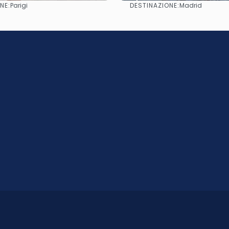
NE:
DESTINAZIONE:
Parigi
Madrid
Vedere
Vedere