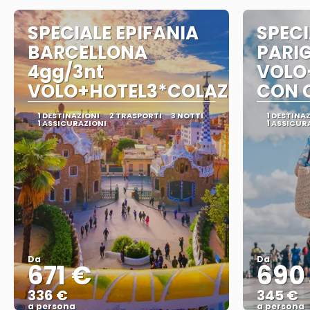
SPECIALE EPIFANIA
SPECI
BARCELLONA
PARIG
4gg/3nt
VOLO
VOLO+HOTEL3*COLAZIONE
CON 
1 DESTINAZIONI
2 TRASPORTI
3 NOTTI
1 DESTINA
1 ASSICURAZIONI
1 ASSICUR
Da
Da
671 €
690
336 €
345 €
a persona
a persona