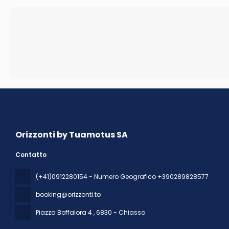
Orizzonti by Tuamotus SA
Contatto
(+41)0912280154 - Numero Geografico +390289828577
booking@orizzonti.to
Piazza Boffalora 4
, 6830 - Chiasso