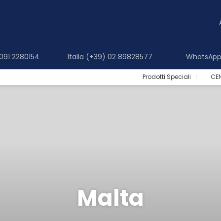
 091 2280154
Italia (+39) 02 89828577
WhatsApp 
Prodotti Speciali
CE
Malta