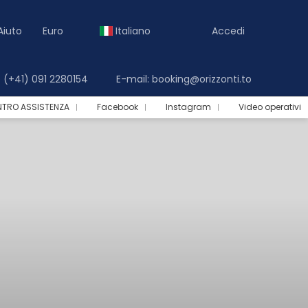
Aiuto
Euro
Italiano
Accedi
(+41) 091 2280154
E-mail: booking@orizzonti.to
NTRO ASSISTENZA
Facebook
Instagram
Video operativi