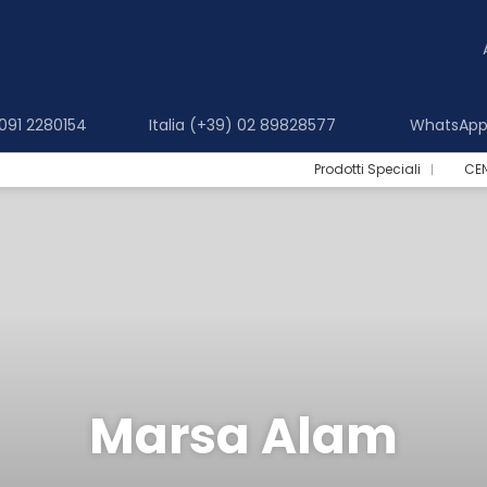
 091 2280154
Italia (+39) 02 89828577
WhatsApp 
Prodotti Speciali
CE
Marsa Alam