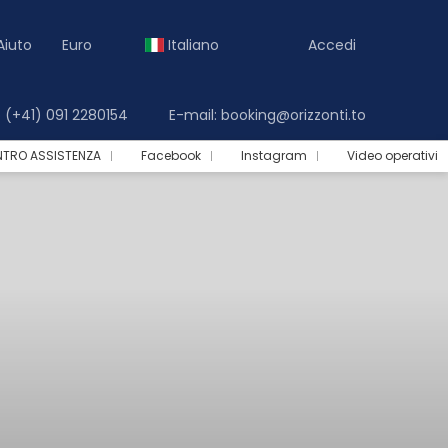
Aiuto
Euro
Italiano
Accedi
(+41) 091 2280154
E-mail: booking@orizzonti.to
NTRO ASSISTENZA
Facebook
Instagram
Video operativi