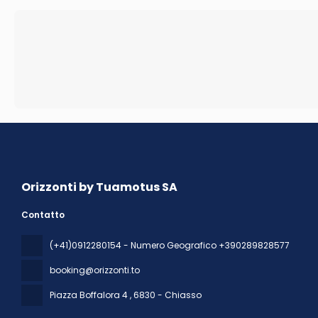
Orizzonti by Tuamotus SA
Contatto
(+41)0912280154 - Numero Geografico +390289828577
booking@orizzonti.to
Piazza Boffalora 4
, 6830 - Chiasso