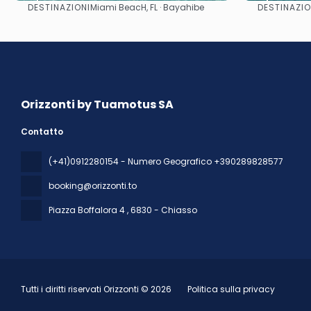
DESTINAZIONI
DESTINAZIO
Miami BeacH, FL · Bayahibe
Vedere
Orizzonti by Tuamotus SA
Contatto
(+41)0912280154 - Numero Geografico +390289828577
booking@orizzonti.to
Piazza Boffalora 4
, 6830 - Chiasso
Tutti i diritti riservati Orizzonti © 2026
Politica sulla privacy