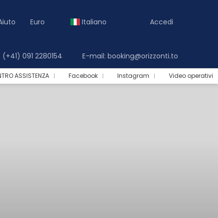
Aiuto
Euro
Italiano
Accedi
(+41) 091 2280154
E-mail: booking@orizzonti.to
NTRO ASSISTENZA
Facebook
Instagram
Video operativi