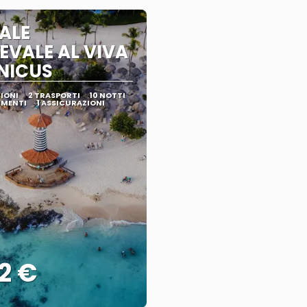
ALE
EVALE AL VIVA
NICUS
ZIONI
2 TRASPORTI
10 NOTTI
IMENTI
1 ASSICURAZIONI
2 €