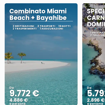
Combinato Miami
SPECI
Beach + Bayahibe
CARN
DOMI
2 DESTINAZIONI
3 TRASPORTI
16 NOTTI
2 TRASFERIMENTI
1 ASSICURAZIONI
1 DESTINA
2 TRASFER
Da
Da
9.772 €
5.79
4.886 €
2.896 €
a persona
a persona