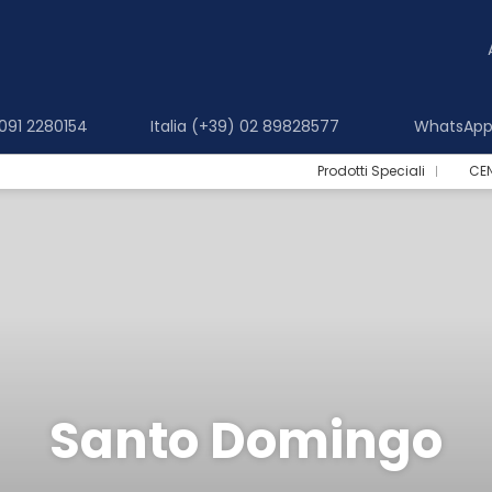
 091 2280154
Italia (+39) 02 89828577
WhatsApp 
Prodotti Speciali
CE
Santo Domingo